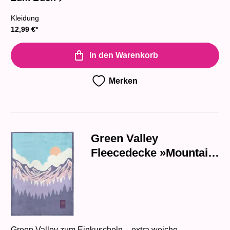
Kleidung
12,99
€
*
In den Warenkorb
Merken
Green Valley
Fleecedecke »Mountain
Hug«
Green Valley zum Einkuscheln – extra weiche