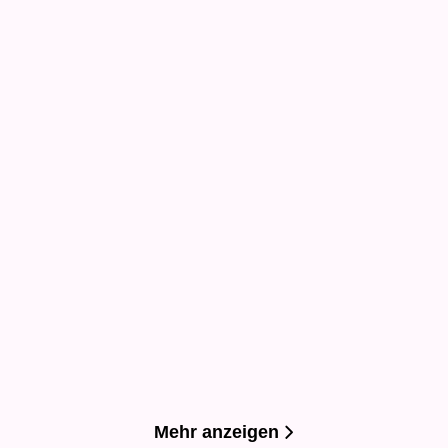
ALICIA ZETT
TINX
No Place For Us
Hotter in the
Hamptons
Taschenbuch
Paperback
16,99
€
*
17,00
€
*
Merken
Merken
Mehr anzeigen